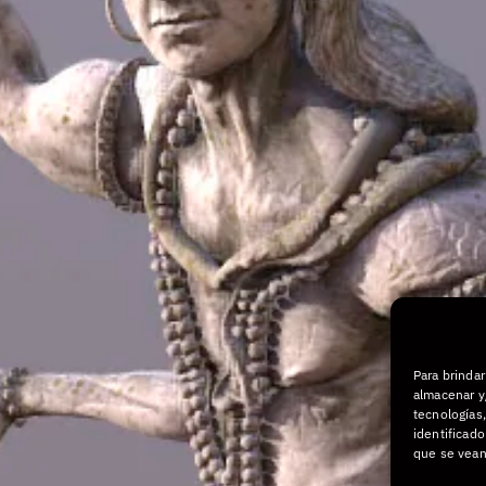
Para brinda
almacenar y/
tecnologías
identificado
que se vean 