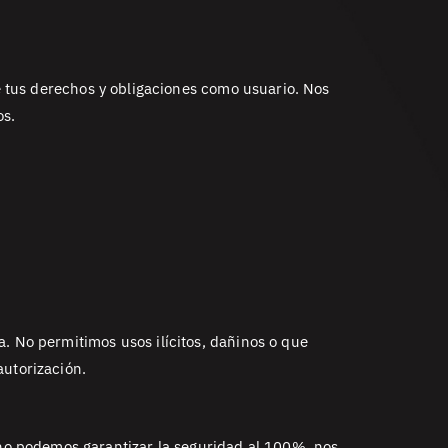
de tus derechos y obligaciones como usuario. Nos
os.
. No permitimos usos ilícitos, dañinos o que
autorización.
no podemos garantizar la seguridad al 100%, nos